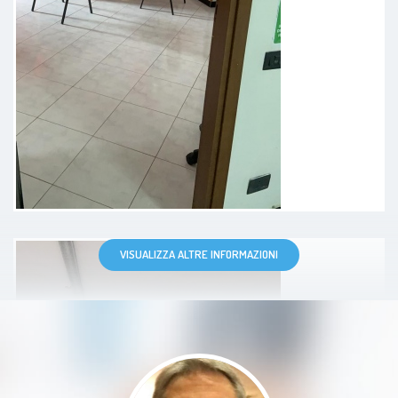
stata a mio agio e seguiro' i suoi
suggerimenti. Lo consiglio
vivamente, ha risolto il mio
problema in pochi secondi.
Paziente
VISUALIZZA ALTRE INFORMAZIONI
Il dottore è puntuale, empatico e
competente, spiega con attenzione
e gentilezza ogni dettaglio della
visita.