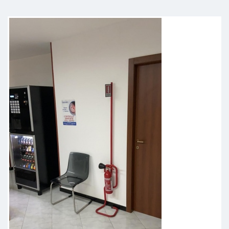
molto disponibile nel dare ogni
spiegazioni
Paziente
Soddisfatto perché è stato
scrupoloso nella visita ed esaustivo
nella spiegazione del problema e
come affrontarlo
Paziente