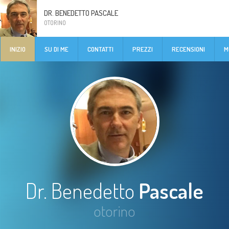
DR. BENEDETTO PASCALE
OTORINO
INIZIO
SU DI ME
CONTATTI
PREZZI
RECENSIONI
M
Dr. Benedetto
Pascale
otorino